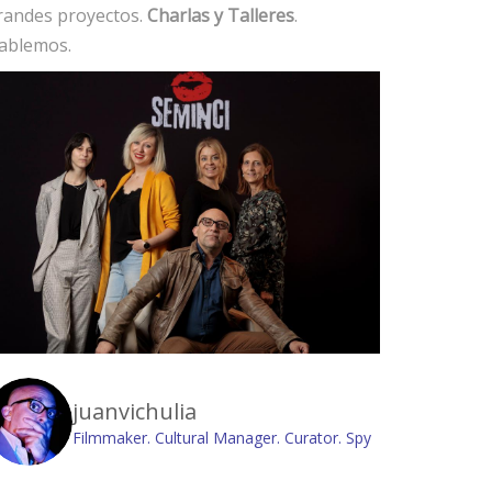
randes proyectos.
Charlas y Talleres
.
ablemos.
juanvichulia
Filmmaker. Cultural Manager. Curator. Spy