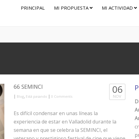
PRINCIPAL
MI PROPUESTA
MI ACTIVIDAD
66 SEMINCI
06
P
|
,
|
NOV
Blog
Está pasando
0 Comments
D
A
Es difícil condensar en unas líneas la
Ar
experiencia de estar en Valladolid durante la
c
semana en que se celebra la SEMINCI, el
p
veterano y prestigioso festival de cine que viene