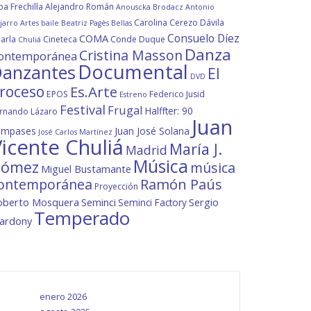
ba Frechilla
Alejandro Román
Anouscka Brodacz
Antonio
Carolina Cerezo Dávila
jarro
Artes
baile
Beatriz Pagès
Bellas
Consuelo Díez
COMA
arla
Cineteca
Conde Duque
Chuliá
Danza
Cristina Masson
ontemporánea
Documental
anzantes
El
DVD
roceso
Es.Arte
EPOS
Federico Jusid
Estreno
Festival
Frugal
Halffter: 90
rnando Lázaro
Juan
ompases
Juan José Solana
José Carlos Martínez
icente Chuliá
María J.
Madrid
Música
ómez
música
Miguel Bustamante
ontemporánea
Ramón Paús
Proyección
oberto Mosquera
Seminci
Sergio
Seminci Factory
Temperado
lardony
enero 2026