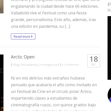
g
engalanando la ciudad desde hace 66 ediciones.
H
Valladolid vive el Festival como una fiesta
grande, personalísima. Este año, además, tras
una edición en pandemia, su […]
Read more
Arctic Open
18
|
,
,
|
DIC
Blog
Está pasando
Uncategorized
0 Comments
Ni en mis delirios más extraños hubiese
pensado que acabaría el año como invitado en
un Festival de Cine en el círculo polar Ártico,
impartiendo clases a estudiantes de
cinematografía rusos, con quince grados bajo