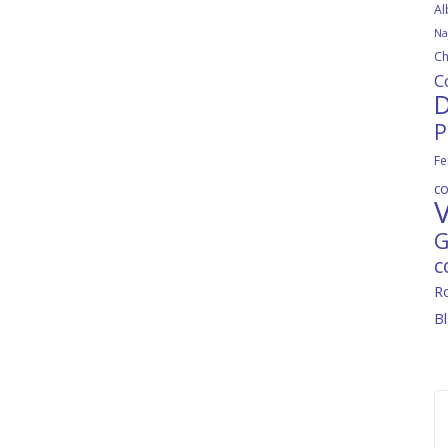
Al
Na
Ch
C
D
P
Fe
c
V
G
c
R
B