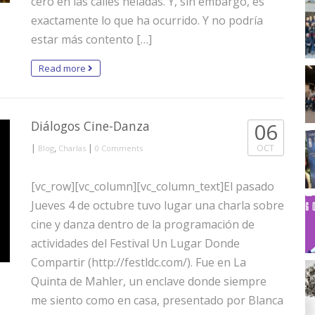
cero en las calles heladas. Y, sin embargo, es
exactamente lo que ha ocurrido. Y no podría
estar más contento […]
Read more
Diálogos Cine-Danza
06
|
,
|
OCT
Blog
Charlas
0 Comments
[vc_row][vc_column][vc_column_text]El pasado
Jueves 4 de octubre tuvo lugar una charla sobre
cine y danza dentro de la programación de
actividades del Festival Un Lugar Donde
Compartir (http://festldc.com/). Fue en La
Quinta de Mahler, un enclave donde siempre
me siento como en casa, presentado por Blanca