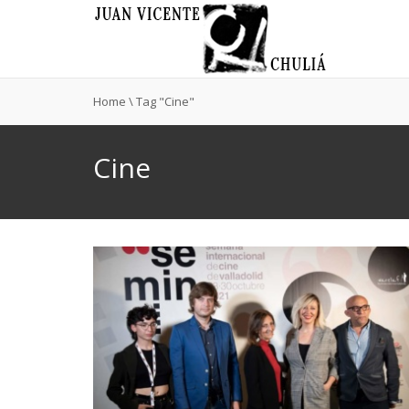
Home
\
Tag "Cine"
Cine