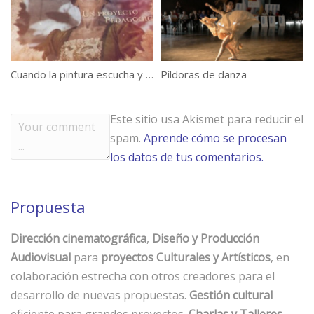
Fotografía de portada: Miguel
Entrevista en El
Bustamante[/vc_column_text][/vc_column][/vc_row]
Marcapáginas
[vc_row][vc_column][vc_basic_grid post_type=»post»
Cuando la pintura escucha y baila
Píldoras de danza
max_items=»6″ grid_id=»vc_gid:1543917282446-
731321d4-1a46-4″][/vc_column][/vc_row]
Este sitio usa Akismet para reducir el
Category:
Blog
,
Charlas
spam.
Aprende cómo se procesan
Píldoras de Danza 2019
Tags:
Arantxa Aguirre
,
Charla
,
Cine
,
conferencia
,
Danza
,
Documental
,
Emilio
los datos de tus comentarios.
Linder
,
encuentro
,
Festival LDC
,
Juan Vicente Chuliá
,
La quinta de Mahler
Propuesta
Una llave para José Susi
Dirección cinematográfica
,
Diseño y Producción
Audiovisual
para
proyectos Culturales y Artísticos
, en
colaboración estrecha con otros creadores para el
desarrollo de nuevas propuestas.
Gestión cultural
eficiente para grandes proyectos.
Charlas y Talleres
.