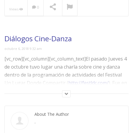
0
Views
NOW PLAYING
Diálogos Cine-Danza
octubre 6, 2018 9:32 am
[vc_row][vc_column][vc_column_text]El pasado Jueves 4
Atrévete a crear en 2019
de octubre tuvo lugar una charla sobre cine y danza
dentro de la programación de actividades del Festival
Un Lugar Donde Compartir (
http://festldc.com/
). Fue en
La Quinta de Mahler, un enclave donde siempre me
siento como en casa, presentado por Blanca Cardona.
Danzantes: Tráiler
Moderaba el actor Emilio Linder (presentador durante
About The Author
varios años del programa De Película) y participamos la
admirada directora Arantxa Aguirre (Dancing
-
Beethoven, El Esfuerzo y el Ánimo) y yo mismo.