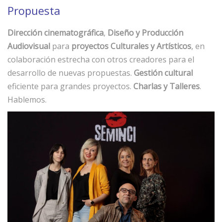
Propuesta
Dirección cinematográfica
,
Diseño y Producción
Audiovisual
para
proyectos Culturales y Artísticos
, en
colaboración estrecha con otros creadores para el
desarrollo de nuevas propuestas.
Gestión cultural
eficiente para grandes proyectos.
Charlas y Talleres
.
Hablemos.