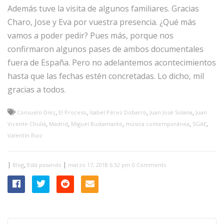
Además tuve la visita de algunos familiares. Gracias
Charo, Jose y Eva por vuestra presencia. ¿Qué más
vamos a poder pedir? Pues más, porque nos
confirmaron algunos pases de ambos documentales
fuera de España. Pero no adelantemos acontecimientos
hasta que las fechas estén concretadas. Lo dicho, mil
gracias a todos.
,
,
,
,
Consuelo Díez
El Proceso
Isabel Pérez Dobarro
Juan José Solana
Juan
,
,
,
,
,
Vicente Chuliá
Madrid
Miguel Bustamante
música contemporánea
SGAE
Valentín Ruiz
|
,
|
Blog
Está pasando
marzo 17, 2018 6:32 pm
0 Comments