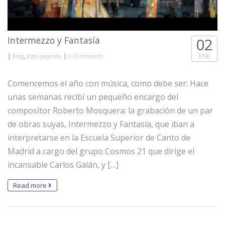
Intermezzo y Fantasía
02
|
,
|
ENE
Blog
Está pasando
0 Comments
Comencemos el año con música, como debe ser: Hace
unas semanas recibí un pequeño encargo del
compositor Roberto Mosquera: la grabación de un par
de obras suyas, Intermezzo y Fantasía, que iban a
interpretarse en la Escuela Superior de Canto de
Madrid a cargo del grupo Cosmos 21 que dirige el
incansable Carlos Galán, y […]
Read more