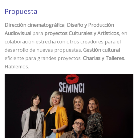
Propuesta
Dirección cinematográfica
,
Diseño y Producción
Audiovisual
para
proyectos Culturales y Artísticos
, en
colaboración estrecha con otros creadores para el
desarrollo de nuevas propuestas.
Gestión cultural
eficiente para grandes proyectos.
Charlas y Talleres
.
Hablemos.