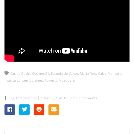
,
,
,
,
Carlos Galán
Cosmos 21
Escuela de Canto
María Rosa Calvo Manzano
,
música contemporánea
Roberto Mosquera
|
,
|
Blog
Está pasando
enero 2, 2020 3:18 pm
0 Comments