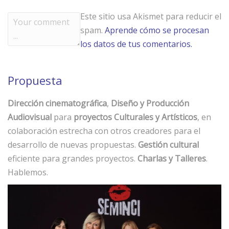
Este sitio usa Akismet para reducir el
spam.
Aprende cómo se procesan
los datos de tus comentarios.
Propuesta
Dirección cinematográfica
,
Diseño y Producción
Audiovisual
para
proyectos Culturales y Artísticos
, en
colaboración estrecha con otros creadores para el
desarrollo de nuevas propuestas.
Gestión cultural
eficiente para grandes proyectos.
Charlas y Talleres
.
Hablemos.