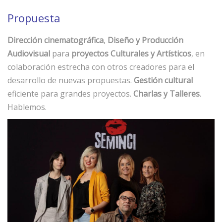
Propuesta
Dirección cinematográfica
,
Diseño y Producción
Audiovisual
para
proyectos Culturales y Artísticos
, en
colaboración estrecha con otros creadores para el
desarrollo de nuevas propuestas.
Gestión cultural
eficiente para grandes proyectos.
Charlas y Talleres
.
Hablemos.