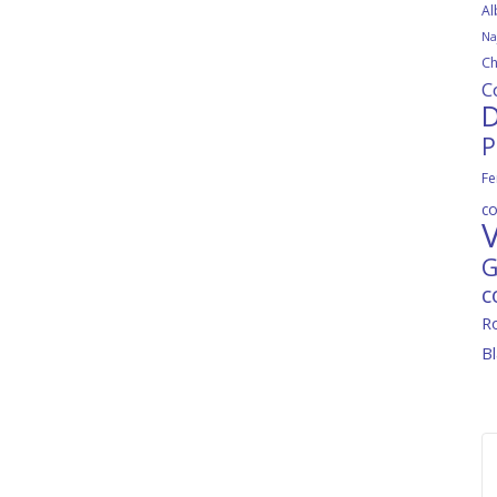
Al
Na
Ch
C
D
P
Fe
c
V
G
c
R
B