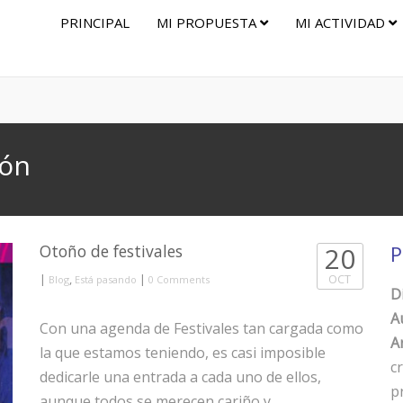
PRINCIPAL
MI PROPUESTA
MI ACTIVIDAD
eón
Otoño de festivales
20
P
|
,
|
OCT
Blog
Está pasando
0 Comments
D
A
Con una agenda de Festivales tan cargada como
Ar
la que estamos teniendo, es casi imposible
c
dedicarle una entrada a cada uno de ellos,
p
aunque todos se merecen cariño y