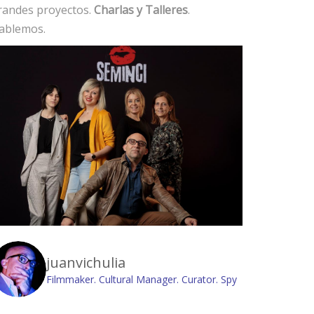
randes proyectos.
Charlas y Talleres
.
ablemos.
juanvichulia
Filmmaker. Cultural Manager. Curator. Spy