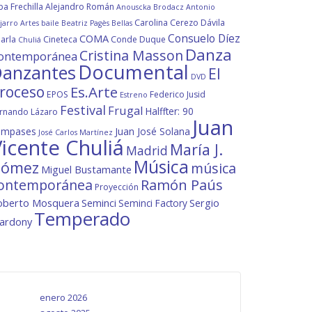
ba Frechilla
Alejandro Román
Anouscka Brodacz
Antonio
Carolina Cerezo Dávila
jarro
Artes
baile
Beatriz Pagès
Bellas
Consuelo Díez
COMA
arla
Cineteca
Conde Duque
Chuliá
Danza
Cristina Masson
ontemporánea
Documental
anzantes
El
DVD
roceso
Es.Arte
EPOS
Federico Jusid
Estreno
Festival
Frugal
Halffter: 90
rnando Lázaro
Juan
ompases
Juan José Solana
José Carlos Martínez
icente Chuliá
María J.
Madrid
Música
ómez
música
Miguel Bustamante
ontemporánea
Ramón Paús
Proyección
oberto Mosquera
Seminci
Sergio
Seminci Factory
Temperado
lardony
enero 2026