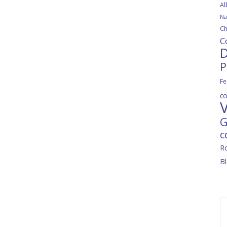
Al
Na
Ch
C
D
P
Fe
c
V
G
c
R
B