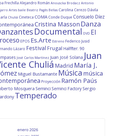
ba Frechilla
Alejandro Román
Anouscka Brodacz
Antonio
Carolina Cerezo Dávila
jarro
Artes
baile
Beatriz Pagès
Bellas
Consuelo Díez
COMA
arla
Cineteca
Conde Duque
Chuliá
Danza
Cristina Masson
ontemporánea
Documental
anzantes
El
DVD
roceso
Es.Arte
EPOS
Federico Jusid
Estreno
Festival
Frugal
Halffter: 90
rnando Lázaro
Juan
ompases
Juan José Solana
José Carlos Martínez
icente Chuliá
María J.
Madrid
Música
ómez
música
Miguel Bustamante
ontemporánea
Ramón Paús
Proyección
oberto Mosquera
Seminci
Sergio
Seminci Factory
Temperado
lardony
enero 2026