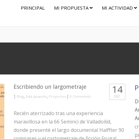
PRINCIPAL
MI PROPUESTA
MI ACTIVIDAD
Escribiendo un largometraje
14
P
|
,
,
|
DIC
Blog
Está pasando
Proyectos
0 Comments
D
A
Recién aterrizado tras una experiencia
Ar
maravillosa en la 66 Seminci de Valladoilid,
c
donde presenté el largo documental Halffter 90
p
compases y el cortometraje de ficción Frugal,