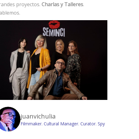
randes proyectos.
Charlas y Talleres
.
ablemos.
juanvichulia
Filmmaker. Cultural Manager. Curator. Spy