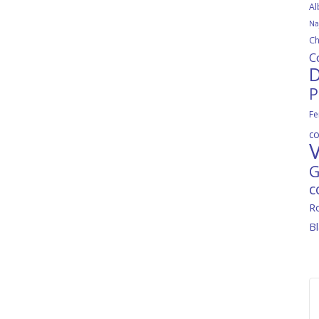
Al
Na
Ch
C
D
P
Fe
c
V
G
c
R
B