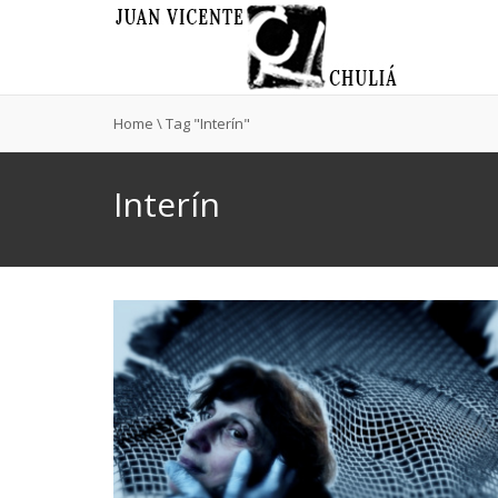
Home
\
Tag "Interín"
Interín