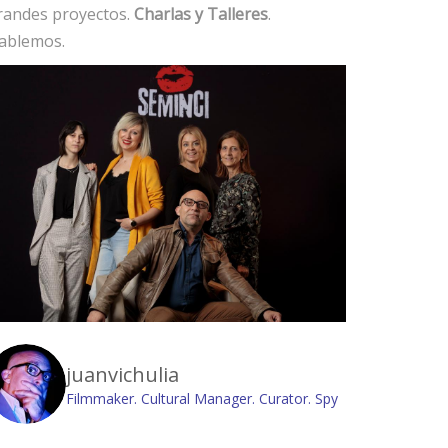
randes proyectos.
Charlas y Talleres
.
ablemos.
juanvichulia
Filmmaker. Cultural Manager. Curator. Spy