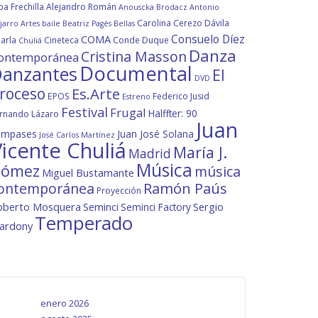
ba Frechilla
Alejandro Román
Anouscka Brodacz
Antonio
Carolina Cerezo Dávila
jarro
Artes
baile
Beatriz Pagès
Bellas
Consuelo Díez
COMA
arla
Cineteca
Conde Duque
Chuliá
Danza
Cristina Masson
ontemporánea
Documental
anzantes
El
DVD
roceso
Es.Arte
EPOS
Federico Jusid
Estreno
Festival
Frugal
Halffter: 90
rnando Lázaro
Juan
ompases
Juan José Solana
José Carlos Martínez
icente Chuliá
María J.
Madrid
Música
ómez
música
Miguel Bustamante
ontemporánea
Ramón Paús
Proyección
oberto Mosquera
Seminci
Sergio
Seminci Factory
Temperado
lardony
enero 2026