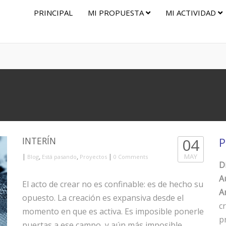
PRINCIPAL
MI PROPUESTA
MI ACTIVIDAD
INTERÍN
04
P
|
,
,
|
MAY
Blog
Está pasando
Proyectos
0 Comments
D
A
El acto de crear no es confinable: es de hecho su
Ar
opuesto. La creación es expansiva desde el
c
momento en que es activa. Es imposible ponerle
p
puertas a ese campo, y aún más imposible