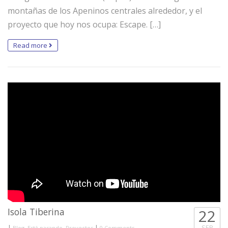
montañas de los Apeninos centrales alrededor, y el
proyecto que hoy nos ocupa: Escape. […]
Read more
Isola Tiberina
22
|
,
,
|
SEP
Blog
Está pasando
Proyectos
0 Comments