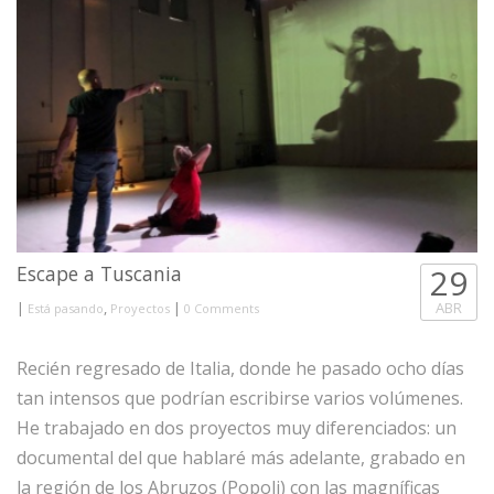
Escape a Tuscania
29
|
,
|
ABR
Está pasando
Proyectos
0 Comments
Recién regresado de Italia, donde he pasado ocho días
tan intensos que podrían escribirse varios volúmenes.
He trabajado en dos proyectos muy diferenciados: un
documental del que hablaré más adelante, grabado en
la región de los Abruzos (Popoli) con las magníficas