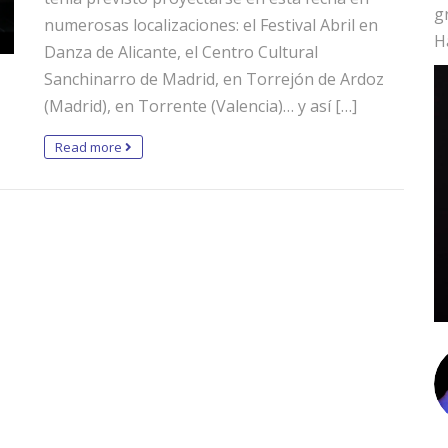
g
numerosas localizaciones: el Festival Abril en
H
Danza de Alicante, el Centro Cultural
Sanchinarro de Madrid, en Torrejón de Ardoz
(Madrid), en Torrente (Valencia)… y así […]
Read more