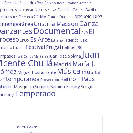
ba Frechilla
Alejandro Román
Anouscka Brodacz
Antonio
Carolina Cerezo Dávila
jarro
Artes
baile
Beatriz Pagès
Bellas
Consuelo Díez
COMA
arla
Cineteca
Conde Duque
Chuliá
Danza
Cristina Masson
ontemporánea
Documental
anzantes
El
DVD
roceso
Es.Arte
EPOS
Federico Jusid
Estreno
Festival
Frugal
Halffter: 90
rnando Lázaro
Juan
ompases
Juan José Solana
José Carlos Martínez
icente Chuliá
María J.
Madrid
Música
ómez
música
Miguel Bustamante
ontemporánea
Ramón Paús
Proyección
oberto Mosquera
Seminci
Sergio
Seminci Factory
Temperado
lardony
enero 2026