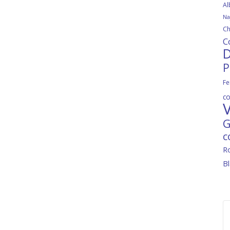
Al
Na
Ch
C
D
P
Fe
c
V
G
c
R
B