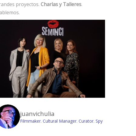
randes proyectos.
Charlas y Talleres
.
ablemos.
juanvichulia
Filmmaker. Cultural Manager. Curator. Spy