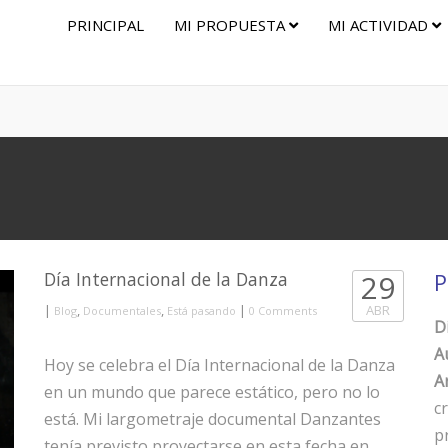
PRINCIPAL
MI PROPUESTA
MI ACTIVIDAD
Día Internacional de la Danza
29
P
|
,
,
|
ABR
Blog
Documentales
Está pasando
0 Comments
D
A
Hoy se celebra el Día Internacional de la Danza
Ar
en un mundo que parece estático, pero no lo
c
está. Mi largometraje documental Danzantes
p
tenía previsto proyectarse en esta fecha en