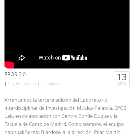
EPOS 3.0
13
|
,
|
MAR
Blog
Está pasando
0 Comments
Arrancamos la tercera edición del Laboratorio
interdisciplinar de Investigación Música-Palabra, EPOS
Lab, en colaboración con Centro Conde Duque y la
Escuela de Canto de Madrid. Como siempre, el equipo
habitual: Sergio Blardony a la dirección, Pilar Martín