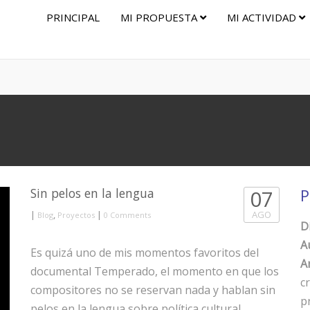
PRINCIPAL
MI PROPUESTA
MI ACTIVIDAD
Sin pelos en la lengua
07
P
|
,
|
AGO
Blog
Proyectos
0 Comments
D
A
Es quizá uno de mis momentos favoritos del
Ar
documental Temperado, el momento en que los
c
compositores no se reservan nada y hablan sin
p
pelos en la lengua sobre política cultural,