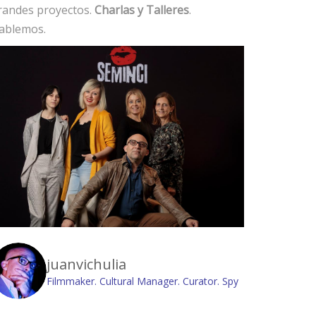
randes proyectos.
Charlas y Talleres
.
ablemos.
juanvichulia
Filmmaker. Cultural Manager. Curator. Spy