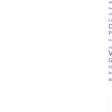
Al
Na
Ch
C
D
P
Fe
c
V
G
c
R
B