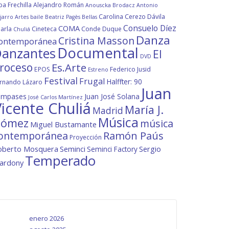
ba Frechilla
Alejandro Román
Anouscka Brodacz
Antonio
Carolina Cerezo Dávila
jarro
Artes
baile
Beatriz Pagès
Bellas
Consuelo Díez
COMA
arla
Cineteca
Conde Duque
Chuliá
Danza
Cristina Masson
ontemporánea
Documental
anzantes
El
DVD
roceso
Es.Arte
EPOS
Federico Jusid
Estreno
Festival
Frugal
Halffter: 90
rnando Lázaro
Juan
ompases
Juan José Solana
José Carlos Martínez
icente Chuliá
María J.
Madrid
Música
ómez
música
Miguel Bustamante
ontemporánea
Ramón Paús
Proyección
oberto Mosquera
Seminci
Sergio
Seminci Factory
Temperado
lardony
enero 2026