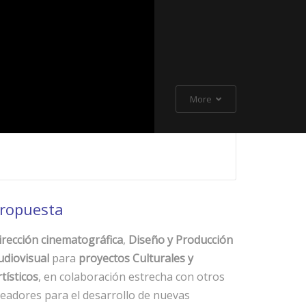
More
ropuesta
irección cinematográfica
,
Diseño y Producción
udiovisual
para
proyectos Culturales y
tísticos
, en colaboración estrecha con otros
readores para el desarrollo de nuevas