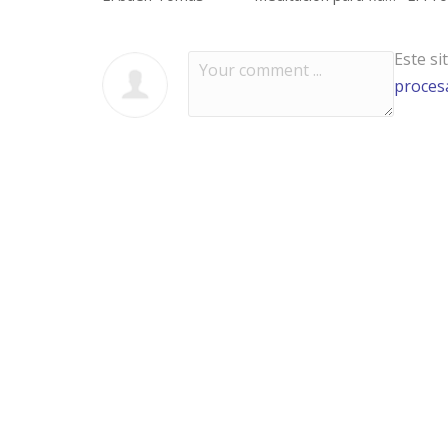
Este si
procesa