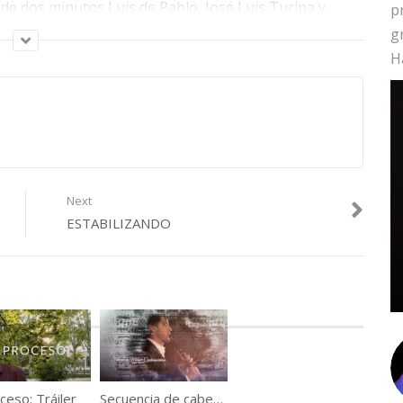
 de dos minutos Luis de Pablo, José Luis Turina y
p
 cosas como son, con chocantes y divertidos resultados.
g
H
iz
Next
ESTABILIZANDO
ceso: Tráiler
Secuencia de cabecera