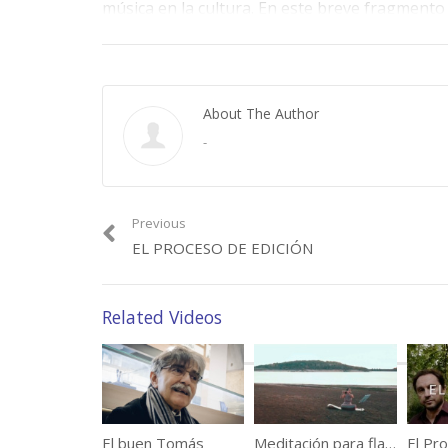
música en la cultura. En este breve fragmento
Valentín Ruiz se sueltan la lengua y dicen las
¡No os lo perdáis!
Category:
Blog
,
Proyectos
About The Author
Tags:
Críticas
,
José Luis Turina
,
Luis de Pablo
,
Música
,
Valentín Ru
-
Previous
EL PROCESO DE EDICIÓN
Related Videos
El buen Tomás
Meditación para flauta sola
El Pro