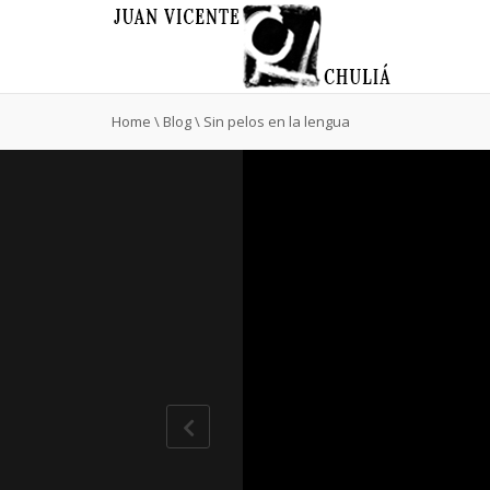
Home
\
Blog
\
Sin pelos en la lengua