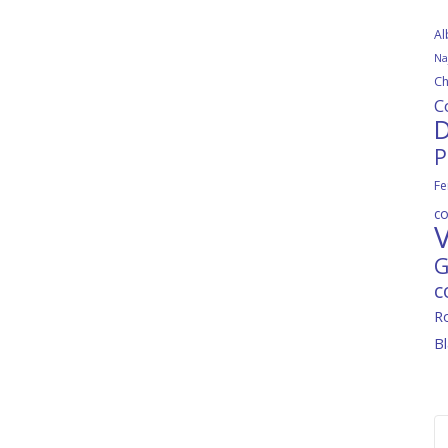
Al
Na
Ch
C
D
P
Fe
c
V
G
c
R
B