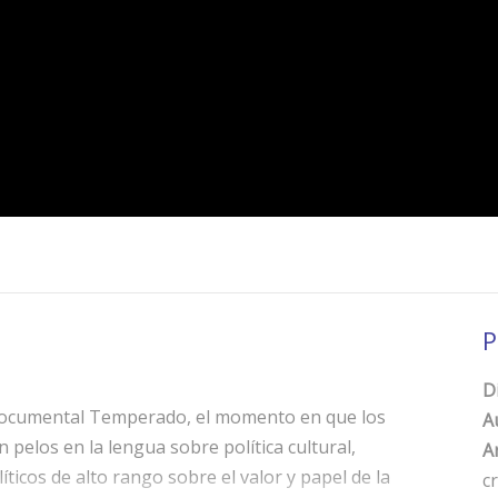
P
D
 documental Temperado, el momento en que los
A
pelos en la lengua sobre política cultural,
Ar
ticos de alto rango sobre el valor y papel de la
c