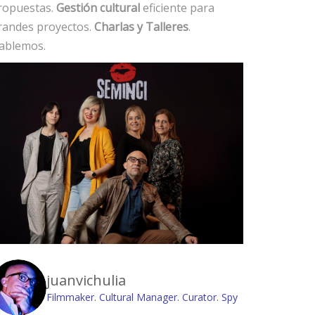
ropuestas.
Gestión cultural
eficiente para
randes proyectos.
Charlas y Talleres
.
ablemos.
juanvichulia
Filmmaker. Cultural Manager. Curator. Spy