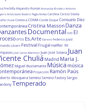
ba Frechilla
Alejandro Román
Anouscka Brodacz
Antonio
Carolina Cerezo Dávila
jarro
Artes
baile
Beatriz Pagès
Bellas
Consuelo Díez
COMA
arla
Cineteca
Conde Duque
Chuliá
Danza
Cristina Masson
ontemporánea
Documental
anzantes
El
DVD
roceso
Es.Arte
EPOS
Federico Jusid
Estreno
Festival
Frugal
Halffter: 90
rnando Lázaro
Juan
ompases
Juan José Solana
José Carlos Martínez
icente Chuliá
María J.
Madrid
Música
ómez
música
Miguel Bustamante
ontemporánea
Ramón Paús
Proyección
oberto Mosquera
Seminci
Sergio
Seminci Factory
Temperado
lardony