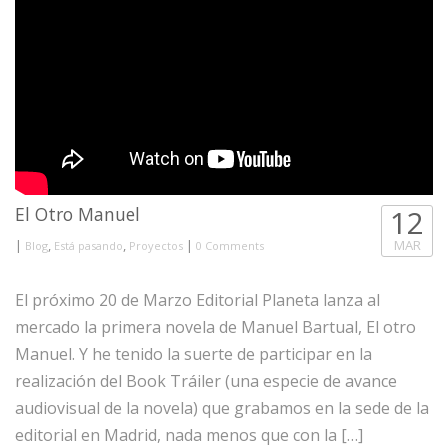
El Otro Manuel
12
|
,
,
|
MAR
Blog
Está pasando
Proyectos
0 Comments
El próximo 20 de Marzo Editorial Planeta lanza al
mercado la primera novela de Manuel Bartual, El otro
Manuel. Y he tenido la suerte de participar en la
realización del Book Tráiler (una especie de avance
audiovisual de la novela) que grabamos en la sede de la
editorial en Madrid, nada menos que con la […]