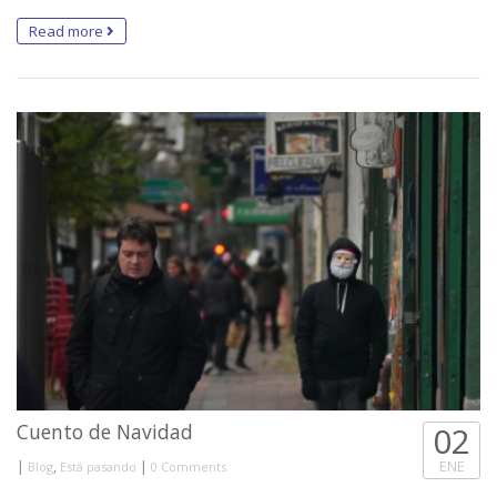
Read more
Cuento de Navidad
02
|
,
|
ENE
Blog
Está pasando
0 Comments