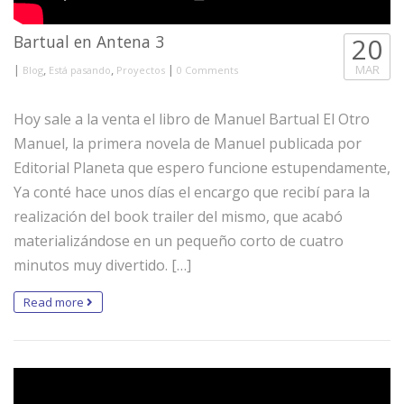
Bartual en Antena 3
20
|
,
,
|
MAR
Blog
Está pasando
Proyectos
0 Comments
Hoy sale a la venta el libro de Manuel Bartual El Otro
Manuel, la primera novela de Manuel publicada por
Editorial Planeta que espero funcione estupendamente,
Ya conté hace unos días el encargo que recibí para la
realización del book trailer del mismo, que acabó
materializándose en un pequeño corto de cuatro
minutos muy divertido. […]
Read more