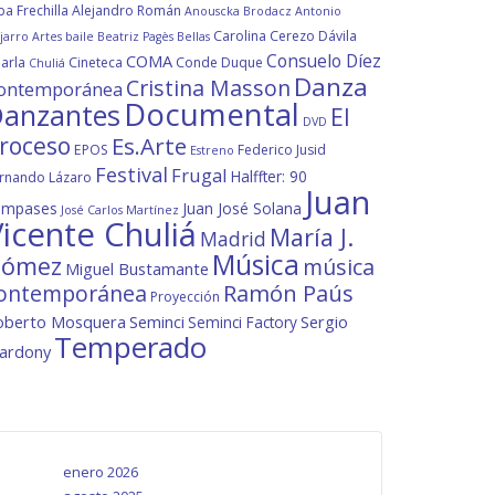
ba Frechilla
Alejandro Román
Anouscka Brodacz
Antonio
Carolina Cerezo Dávila
jarro
Artes
baile
Beatriz Pagès
Bellas
Consuelo Díez
COMA
arla
Cineteca
Conde Duque
Chuliá
Danza
Cristina Masson
ontemporánea
Documental
anzantes
El
DVD
roceso
Es.Arte
EPOS
Federico Jusid
Estreno
Festival
Frugal
Halffter: 90
rnando Lázaro
Juan
ompases
Juan José Solana
José Carlos Martínez
icente Chuliá
María J.
Madrid
Música
ómez
música
Miguel Bustamante
ontemporánea
Ramón Paús
Proyección
oberto Mosquera
Seminci
Sergio
Seminci Factory
Temperado
lardony
enero 2026