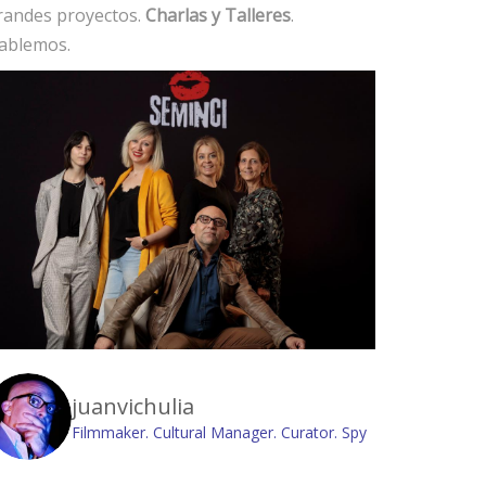
randes proyectos.
Charlas y Talleres
.
ablemos.
juanvichulia
Filmmaker. Cultural Manager. Curator. Spy