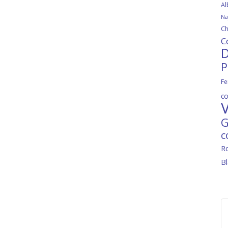
Al
Na
Ch
C
D
P
Fe
c
V
G
c
R
B