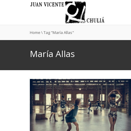
Home
\
Tag "María Allas"
María Allas