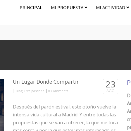
PRINCIPAL
MI PROPUESTA
MI ACTIVIDAD
Un Lugar Donde Compartir
23
P
|
,
|
AGO
Blog
Está pasando
0 Comments
D
A
Después del parón estival, este otoño vuelve la
Ar
intensa vida cultural a Madrid. Y entre todas las
c
propuestas que se van a ofrecer, la que me toca
p
más cerca y por la que estoy más interesado es