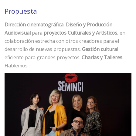
Propuesta
Dirección cinematográfica
,
Diseño y Producción
Audiovisual
para
proyectos Culturales y Artísticos
, en
colaboración estrecha con otros creadores para el
desarrollo de nuevas propuestas.
Gestión cultural
eficiente para grandes proyectos.
Charlas y Talleres
.
Hablemos.