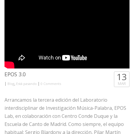
EPOS 3.0
13
|
,
|
MAR
Blog
Está pasando
0 Comments
Arrancamos la tercera edición del Laboratorio
interdisciplinar de Investigación Música-Palabra, EPOS
Lab, en colaboración con Centro Conde Duque y la
Escuela de Canto de Madrid. Como siempre, el equipo
habitual: Sergio Blardony a la dirección, Pilar Martín