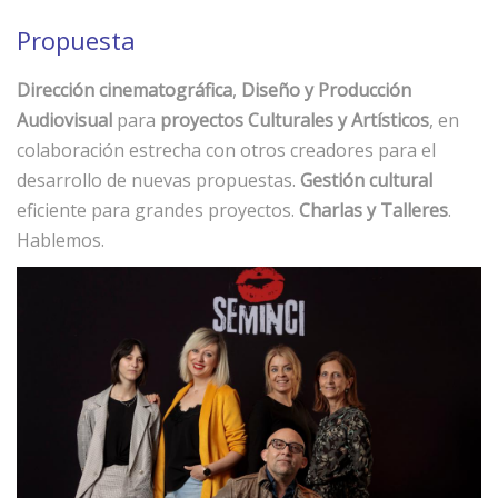
Propuesta
Dirección cinematográfica
,
Diseño y Producción
Audiovisual
para
proyectos Culturales y Artísticos
, en
colaboración estrecha con otros creadores para el
desarrollo de nuevas propuestas.
Gestión cultural
eficiente para grandes proyectos.
Charlas y Talleres
.
Hablemos.