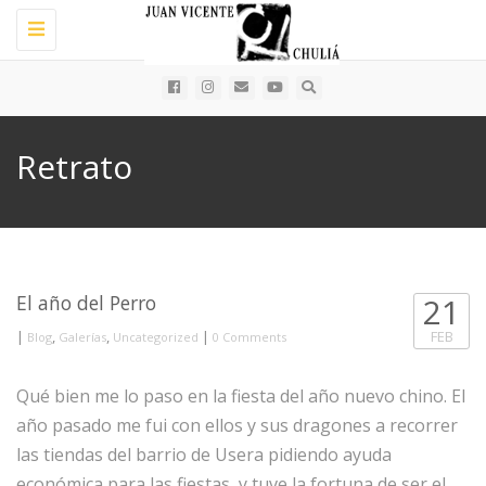
Toggle
navigation
Retrato
El año del Perro
21
|
,
,
|
FEB
Blog
Galerías
Uncategorized
0 Comments
Qué bien me lo paso en la fiesta del año nuevo chino. El
año pasado me fui con ellos y sus dragones a recorrer
las tiendas del barrio de Usera pidiendo ayuda
económica para las fiestas, y tuve la fortuna de ser el