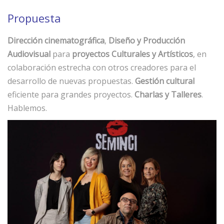
Propuesta
Dirección cinematográfica
,
Diseño y Producción
Audiovisual
para
proyectos Culturales y Artísticos
, en
colaboración estrecha con otros creadores para el
desarrollo de nuevas propuestas.
Gestión cultural
eficiente para grandes proyectos.
Charlas y Talleres
.
Hablemos.