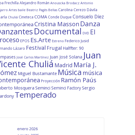
ba Frechilla
Alejandro Román
Anouscka Brodacz
Antonio
Carolina Cerezo Dávila
jarro
Artes
baile
Beatriz Pagès
Bellas
Consuelo Díez
COMA
arla
Cineteca
Conde Duque
Chuliá
Danza
Cristina Masson
ontemporánea
Documental
anzantes
El
DVD
roceso
Es.Arte
EPOS
Federico Jusid
Estreno
Festival
Frugal
Halffter: 90
rnando Lázaro
Juan
ompases
Juan José Solana
José Carlos Martínez
icente Chuliá
María J.
Madrid
Música
ómez
música
Miguel Bustamante
ontemporánea
Ramón Paús
Proyección
oberto Mosquera
Seminci
Sergio
Seminci Factory
Temperado
lardony
enero 2026