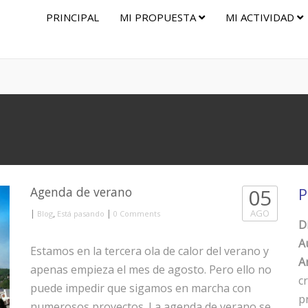
PRINCIPAL
MI PROPUESTA
MI ACTIVIDAD
Agenda de verano
05
P
|
,
|
AGO
Blog
Está pasando
0 Comments
D
A
Estamos en la tercera ola de calor del verano y
Ar
apenas empieza el mes de agosto. Pero ello no
c
puede impedir que sigamos en marcha con
p
numerosos proyectos. La agenda de verano se