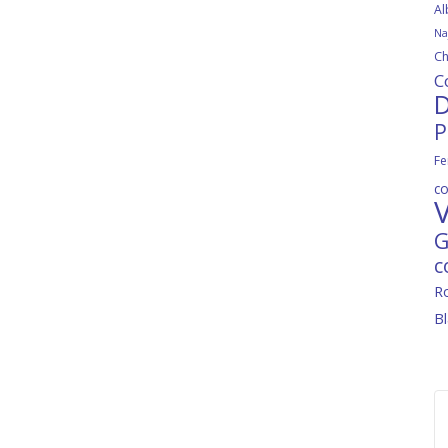
Al
Na
Ch
C
D
P
Fe
c
V
G
c
R
B