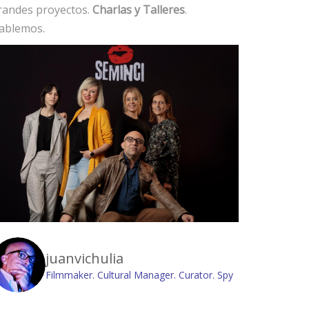
randes proyectos.
Charlas y Talleres
.
ablemos.
juanvichulia
Filmmaker. Cultural Manager. Curator. Spy