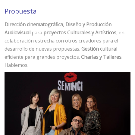
Propuesta
Dirección cinematográfica
,
Diseño y Producción
Audiovisual
para
proyectos Culturales y Artísticos
, en
colaboración estrecha con otros creadores para el
desarrollo de nuevas propuestas.
Gestión cultural
eficiente para grandes proyectos.
Charlas y Talleres
.
Hablemos.