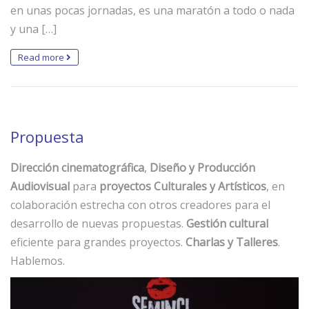
en unas pocas jornadas, es una maratón a todo o nada
y una […]
Read more
Propuesta
Dirección cinematográfica
,
Diseño y Producción
Audiovisual
para
proyectos Culturales y Artísticos
, en
colaboración estrecha con otros creadores para el
desarrollo de nuevas propuestas.
Gestión cultural
eficiente para grandes proyectos.
Charlas y Talleres
.
Hablemos.