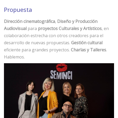
Propuesta
Dirección cinematográfica
,
Diseño y Producción
Audiovisual
para
proyectos Culturales y Artísticos
, en
colaboración estrecha con otros creadores para el
desarrollo de nuevas propuestas.
Gestión cultural
eficiente para grandes proyectos.
Charlas y Talleres
.
Hablemos.