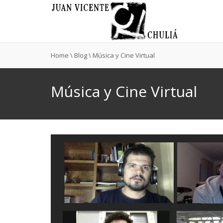
Home
\
Blog
\
Música y Cine Virtual
Música y Cine Virtual