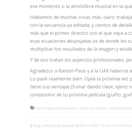
ese momento o la atmósfera musical en la qu
Hablamos de muchas cosas más, claro: trabaja
con la secuencia ya editada, y cientos de detal
más que el primer director con el que vaya a 
esas ecuaciones despejadas es de donde les su
multiplicar los resultados de la imagen y esta
Y de eso tratan los aspectos profesionales, pe
Agradezco a Ramón Paús y a la UAX haberse ac
Lo pasé realmente bien. Ojalá la próxima vez 
tiene sus ventajas (fumar dando clase, ejem) n
compositor de tu próxima película (guiño, guiñ
,
,
,
,
,
Clase magistral
Danzantes
docencia
master
masterclass
R
|
,
,
|
Blog
Charlas
Está pasando
abril 4, 2020 7:10 pm
0 Comments