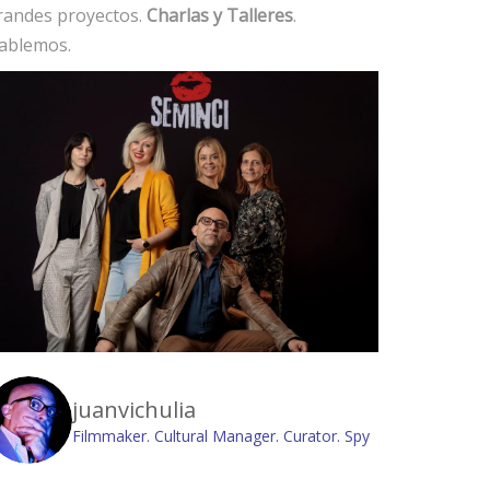
randes proyectos.
Charlas y Talleres
.
ablemos.
juanvichulia
Filmmaker. Cultural Manager. Curator. Spy