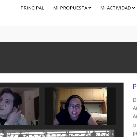
PRINCIPAL
MI PROPUESTA
MI ACTIVIDAD
P
D
A
Ar
c
p