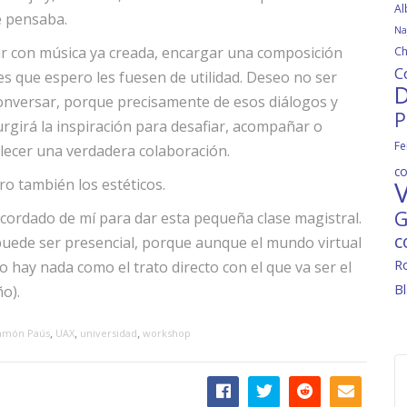
Al
e pensaba.
Na
r con música ya creada, encargar una composición
Ch
C
les que espero les fuesen de utilidad. Deseo no ser
D
conversar, porque precisamente de esos diálogos y
P
rgirá la inspiración para desafiar, acompañar o
Fe
blecer una verdadera colaboración.
c
ro también los estéticos.
V
G
ordado de mí para dar esta pequeña clase magistral.
c
puede ser presencial, porque aunque el mundo virtual
R
o hay nada como el trato directo con el que va ser el
B
o).
,
,
,
amón Paús
UAX
universidad
workshop