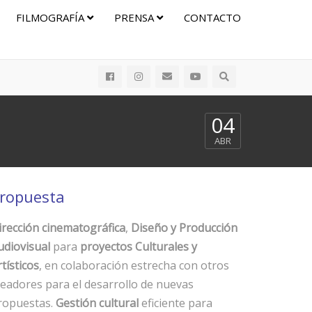
FILMOGRAFÍA
PRENSA
CONTACTO
04
ABR
ropuesta
irección cinematográfica
,
Diseño y Producción
udiovisual
para
proyectos Culturales y
tísticos
, en colaboración estrecha con otros
readores para el desarrollo de nuevas
ropuestas.
Gestión cultural
eficiente para