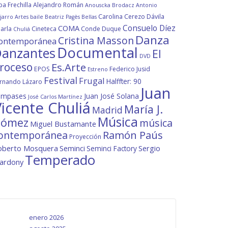
ba Frechilla
Alejandro Román
Anouscka Brodacz
Antonio
Carolina Cerezo Dávila
jarro
Artes
baile
Beatriz Pagès
Bellas
Consuelo Díez
COMA
arla
Cineteca
Conde Duque
Chuliá
Danza
Cristina Masson
ontemporánea
Documental
anzantes
El
DVD
roceso
Es.Arte
EPOS
Federico Jusid
Estreno
Festival
Frugal
Halffter: 90
rnando Lázaro
Juan
ompases
Juan José Solana
José Carlos Martínez
icente Chuliá
María J.
Madrid
Música
ómez
música
Miguel Bustamante
ontemporánea
Ramón Paús
Proyección
oberto Mosquera
Seminci
Sergio
Seminci Factory
Temperado
lardony
enero 2026