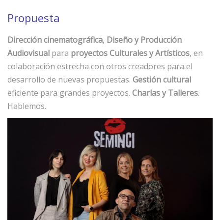
Propuesta
Dirección cinematográfica
,
Diseño y Producción
Audiovisual
para
proyectos Culturales y Artísticos
, en
colaboración estrecha con otros creadores para el
desarrollo de nuevas propuestas.
Gestión cultural
eficiente para grandes proyectos.
Charlas y Talleres
.
Hablemos.