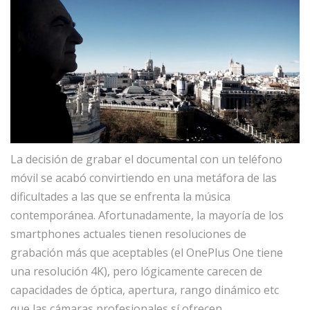
La decisión de grabar el documental con un teléfono
móvil se acabó convirtiendo en una metáfora de las
dificultades a las que se enfrenta la música
contemporánea. Afortunadamente, la mayoría de los
smartphones actuales tienen resoluciones de
grabación más que aceptables (el OnePlus One tiene
una resolución 4K), pero lógicamente carecen de
capacidades de óptica, apertura, rango dinámico etc
que las cámaras profesionales sí ofrecen.