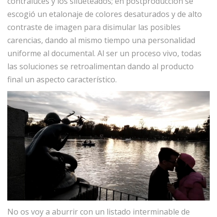
contraluces y los silueteados; en postproducción se
escogió un etalonaje de colores desaturados y de alto
contraste de imagen para disimular las posibles
carencias, dando al mismo tiempo una personalidad
uniforme al documental. Al ser un proceso vivo, todas
las soluciones se retroalimentan dando al producto
final un aspecto característico.
No os voy a aburrir con un listado interminable de