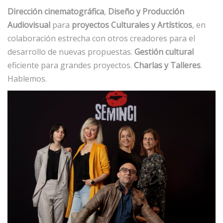
Dirección cinematográfica
,
Diseño y Producción
Audiovisual
para
proyectos Culturales y Artísticos
, en
colaboración estrecha con otros creadores para el
desarrollo de nuevas propuestas.
Gestión cultural
eficiente para grandes proyectos.
Charlas y Talleres
.
Hablemos.