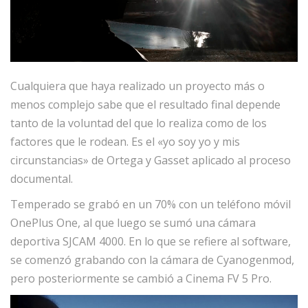
Cualquiera que haya realizado un proyecto más o
menos complejo sabe que el resultado final depende
tanto de la voluntad del que lo realiza como de los
factores que le rodean. Es el «yo soy yo y mis
circunstancias» de Ortega y Gasset aplicado al proceso
documental.
Temperado se grabó en un 70% con un teléfono móvil
OnePlus One, al que luego se sumó una cámara
deportiva SJCAM 4000. En lo que se refiere al software,
se comenzó grabando con la cámara de Cyanogenmod,
pero posteriormente se cambió a Cinema FV 5 Pro.