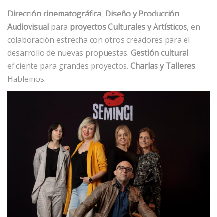
Dirección cinematográfica
,
Diseño y Producción
Audiovisual
para
proyectos Culturales y Artísticos
, en
colaboración estrecha con otros creadores para el
desarrollo de nuevas propuestas.
Gestión cultural
eficiente para grandes proyectos.
Charlas y Talleres
.
Hablemos.