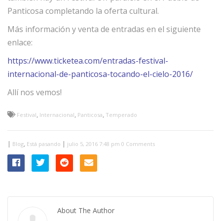
Panticosa completando la oferta cultural.
Más información y venta de entradas en el siguiente
enlace:
https://www.ticketea.com/entradas-festival-
internacional-de-panticosa-tocando-el-cielo-2016/
Allí nos vemos!
,
,
,
Festival
Internacional
Panticosa
Temperado
|
,
|
Blog
Está pasando
julio 5, 2016 7:48 pm
0 Comments
About The Author