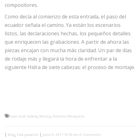
compositores.
Como decía al comienzo de esta entrada, el paso del
ecuador señala el camino. Ya están los escenarios
listos, las declaraciones hechas, los pequeños detalles
que enriquecen las grabaciones. A partir de ahora las
piezas encajan con mucha más claridad. Un par de días
de rodaje más y llegará la hora de enfrentar a la
siguiente Hidra de siete cabezas: el proceso de montaje.
,
,
Juan José Solana
Música
Roberto Mosquera
|
,
|
Blog
Está pasando
junio 9, 2017 10:53 am
0 Comments