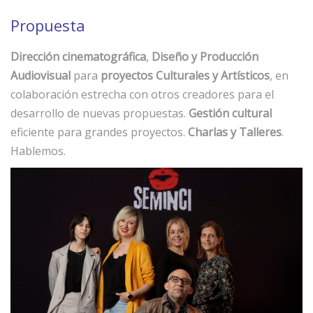
Propuesta
Dirección cinematográfica
,
Diseño y Producción
Audiovisual
para
proyectos Culturales y Artísticos
, en
colaboración estrecha con otros creadores para el
desarrollo de nuevas propuestas.
Gestión cultural
eficiente para grandes proyectos.
Charlas y Talleres
.
Hablemos.