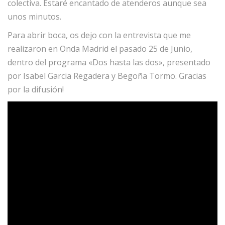
colectiva. Estaré encantado de atenderos aunque sea
unos minutos.
Para abrir boca, os dejo con la entrevista que me
realizaron en Onda Madrid el pasado 25 de Junio,
dentro del programa «Dos hasta las dos», presentado
por Isabel Garcia Regadera y Begoña Tormo. Gracias
por la difusión!