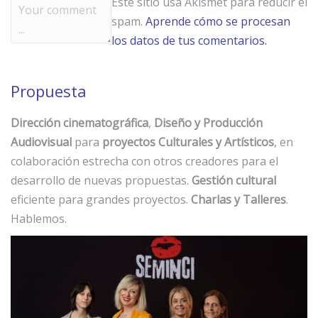
Este sitio usa Akismet para reducir el
spam.
Aprende cómo se procesan
los datos de tus comentarios.
Propuesta
Dirección cinematográfica
,
Diseño y Producción
Audiovisual
para
proyectos Culturales y Artísticos
, en
colaboración estrecha con otros creadores para el
desarrollo de nuevas propuestas.
Gestión cultural
eficiente para grandes proyectos.
Charlas y Talleres
.
Hablemos.