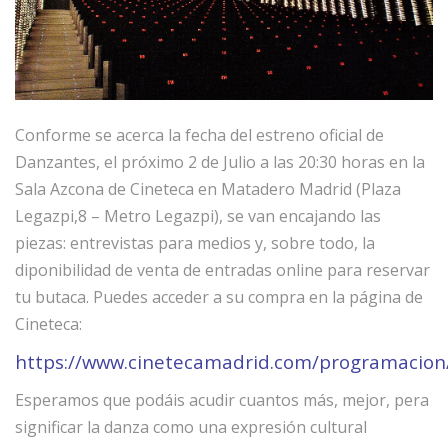
Conforme se acerca la fecha del estreno oficial de
Danzantes, el próximo 2 de Julio a las 20:30 horas en la
Sala Azcona de Cineteca en Matadero Madrid (Plaza
Legazpi,8 – Metro Legazpi), se van encajando las
piezas: entrevistas para medios y, sobre todo, la
diponibilidad de venta de entradas online para reservar
tu butaca. Puedes acceder a su compra en la página de
Cineteca:
https://www.cinetecamadrid.com/programacion
Esperamos que podáis acudir cuantos más, mejor, pera
significar la danza como una expresión cultural