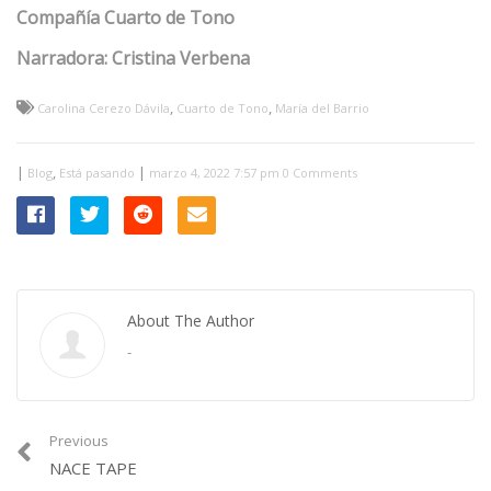
Compañía Cuarto de Tono
Narradora: Cristina Verbena
,
,
Carolina Cerezo Dávila
Cuarto de Tono
María del Barrio
|
,
|
Blog
Está pasando
marzo 4, 2022 7:57 pm
0 Comments
About The Author
-
Previous
NACE TAPE