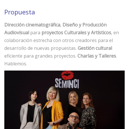
Propuesta
Dirección cinematográfica
,
Diseño y Producción
Audiovisual
para
proyectos Culturales y Artísticos
, en
colaboración estrecha con otros creadores para el
desarrollo de nuevas propuestas.
Gestión cultural
eficiente para grandes proyectos.
Charlas y Talleres
.
Hablemos.