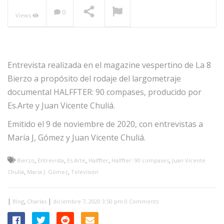
0
Views
NOW PLAYING
Entrevista realizada en el magazine vespertino de La 8
Bierzo a propósito del rodaje del largometraje
documental HALFFTER: 90 compases, producido por
Es.Arte y Juan Vicente Chuliá.
Emitido el 9 de noviembre de 2020, con entrevistas a
María J, Gómez y Juan Vicente Chuliá.
,
,
,
,
,
Bierzo
Entrevista
Es.Arte
Halffter
Halffter: 90 compases
Juan Vicente
,
,
Chuliá
María J. Gómez
Televisión
|
,
|
Blog
Charlas
diciembre 7, 2020 3:50 pm
0 Comments