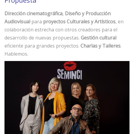
Dirección cinematográfica
,
Diseño y Producción
Audiovisual
para
proyectos Culturales y Artísticos
, en
colaboración estrecha con otros creadores para el
desarrollo de nuevas propuestas.
Gestión cultural
eficiente para grandes proyectos.
Charlas y Talleres
.
Hablemos.