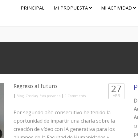
PRINCIPAL
MI PROPUESTA
MI ACTIVIDAD
Regreso al futuro
27
P
|
,
,
|
ABR
Blog
Charlas
Está pasando
0 Comments
D
A
Por segundo año consecutivo he tenido la
Ar
oportunidad de impartir una charla sobre la
c
creación de vídeo con IA generativa para los
p
alumnos de la Facultad de Humanidades y