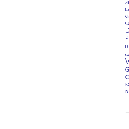
Al
Na
Ch
C
D
P
Fe
c
V
G
c
R
B