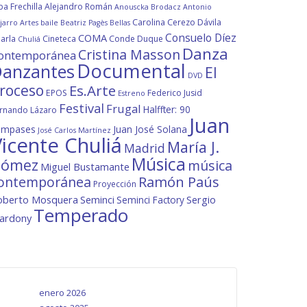
ba Frechilla
Alejandro Román
Anouscka Brodacz
Antonio
Carolina Cerezo Dávila
jarro
Artes
baile
Beatriz Pagès
Bellas
Consuelo Díez
COMA
arla
Cineteca
Conde Duque
Chuliá
Danza
Cristina Masson
ontemporánea
Documental
anzantes
El
DVD
roceso
Es.Arte
EPOS
Federico Jusid
Estreno
Festival
Frugal
Halffter: 90
rnando Lázaro
Juan
ompases
Juan José Solana
José Carlos Martínez
icente Chuliá
María J.
Madrid
Música
ómez
música
Miguel Bustamante
ontemporánea
Ramón Paús
Proyección
oberto Mosquera
Seminci
Sergio
Seminci Factory
Temperado
lardony
enero 2026