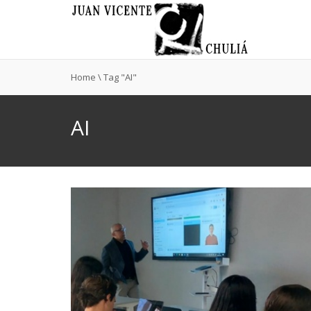
Home
\
Tag "AI"
AI