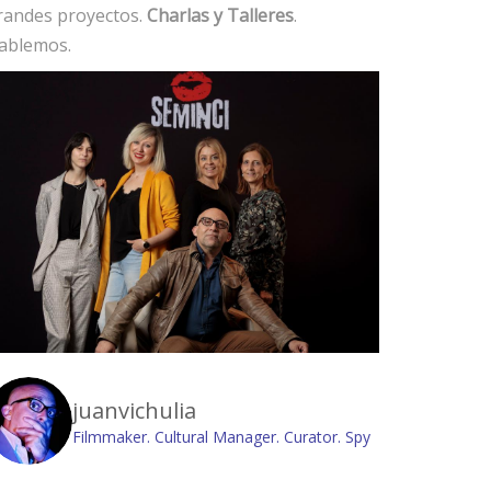
randes proyectos.
Charlas y Talleres
.
ablemos.
juanvichulia
Filmmaker. Cultural Manager. Curator. Spy