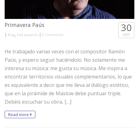
Primavera Paús
30
|
,
|
ABR
Blog
Está pasando
0 Comments
He trabajado varias veces con el compositor Ramón
Paús, y espero seguir haciéndolo. No solamente me
interesa su música: me gusta su música. Me inspira a
encontrar territorios visuales complementarios, lo que
es equivalente a decir que me lleva al diálogo estético,
que en la pirámide de Maslow debe puntuar triple.
Debéis escuchar su obra, […]
Read more