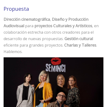
Propuesta
Dirección cinematográfica
,
Diseño y Producción
Audiovisual
para
proyectos Culturales y Artísticos
, en
colaboración estrecha con otros creadores para el
desarrollo de nuevas propuestas.
Gestión cultural
eficiente para grandes proyectos.
Charlas y Talleres
.
Hablemos.